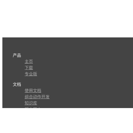
产品
主页
下载
专业版
文档
使用文档
组合动作开发
知识库
版本历史
瓜皮学堂
分享
动作库