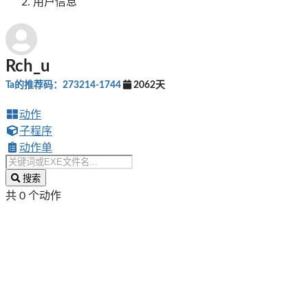
用户信息
Rch_u
Ta的推荐码：273214-1744
2062天
动作
子程序
动作单
搜索
共 0 个动作