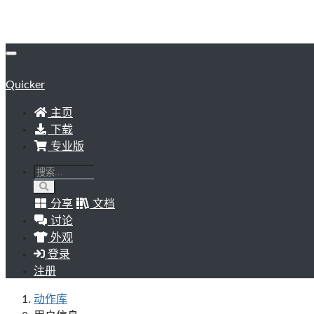
Quicker
主页
下载
专业版
分享
文档
讨论
外观
登录
注册
动作库