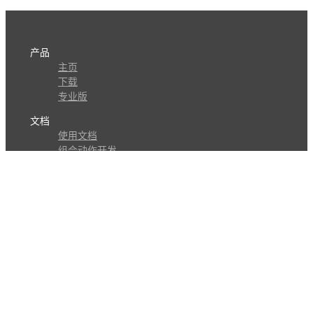
产品
主页
下载
专业版
文档
使用文档
组合动作开发
知识库
版本历史
瓜皮学堂
分享
动作库
子程序
外观
交流
问答讨论区