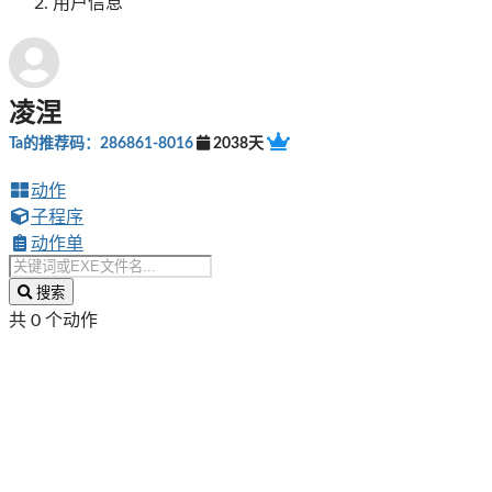
用户信息
凌涅
Ta的推荐码：286861-8016
2038天
动作
子程序
动作单
搜索
共 0 个动作