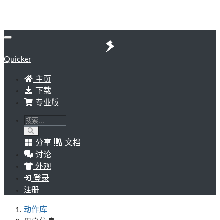
Quicker
主页
下载
专业版
分享
文档
讨论
外观
登录
注册
动作库