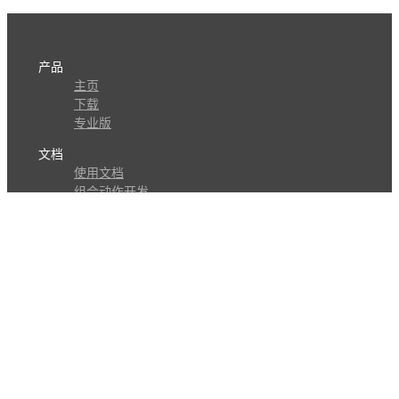
产品
主页
下载
专业版
文档
使用文档
组合动作开发
知识库
版本历史
瓜皮学堂
分享
动作库
子程序
外观
交流
问答讨论区