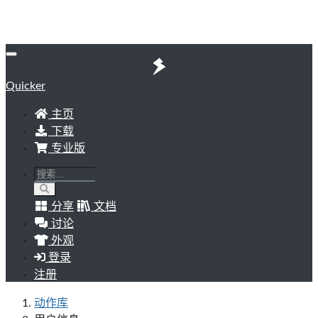
Quicker
主页
下载
专业版
分享
文档
讨论
外观
登录
注册
动作库