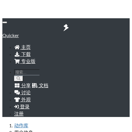
Quicker
主页
下载
专业版
分享
文档
讨论
外观
登录
注册
动作库