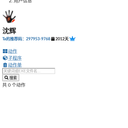
用户信息
沈辉
Ta的推荐码：297953-9768
2012天
动作
子程序
动作单
搜索
共 0 个动作