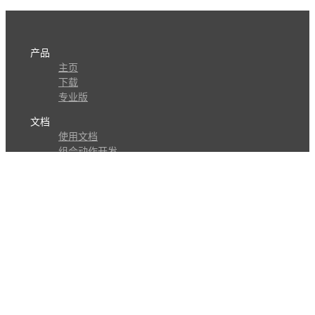
产品
主页
下载
专业版
文档
使用文档
组合动作开发
知识库
版本历史
瓜皮学堂
分享
动作库
子程序
外观
交流
问答讨论区