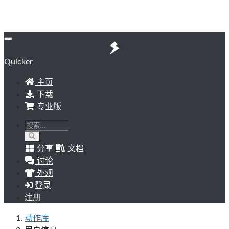
Quicker
主页
下载
专业版
分享
文档
讨论
外观
登录
注册
动作库