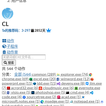
用户信息
CL
Ta的推荐码：3-297
2852天
动作
子程序
动作单
搜索
共 544 个动作
分类：
全部 (544)
common (289)
explorer.exe (74)
chrome.exe (69)
excel.exe (20)
winword.exe (12)
powerpnt.exe (11)
ldd.exe (11)
devenv.exe (8)
tim.exe
(7)
acrord32.exe (6)
cloudmusic.exe (6)
evernote.exe
(5)
visio.exe (5)
photoshop.exe (5)
cmd.exe (4)
code.exe (4)
sourcetree.exe (2)
acad.exe (1)
microsoft.notes.exe (1)
msedge.exe (1)
notepad.exe (1)
baidunetdisk.exe (1)
wechat.exe (1)