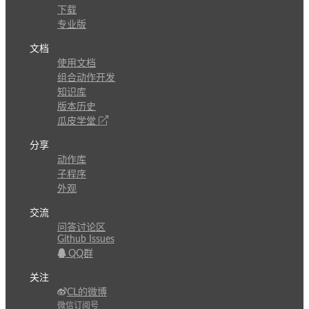
下载
专业版
文档
使用文档
组合动作开发
知识库
版本历史
瓜皮学堂
分享
动作库
子程序
外观
交流
问答讨论区
Github Issues
QQ群
关注
CL的微博
微信订阅号