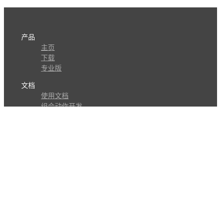
产品
主页
下载
专业版
文档
使用文档
组合动作开发
知识库
版本历史
瓜皮学堂
分享
动作库
子程序
外观
交流
问答讨论区