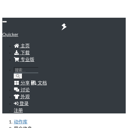
Quicker
主页
下载
专业版
分享
文档
讨论
外观
登录
注册
动作库