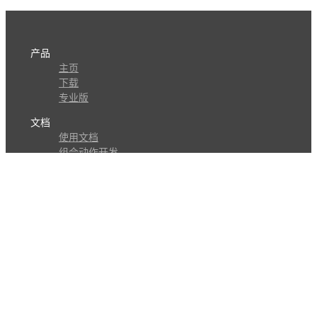
产品
主页
下载
专业版
文档
使用文档
组合动作开发
知识库
版本历史
瓜皮学堂
分享
动作库
子程序
外观
交流
问答讨论区