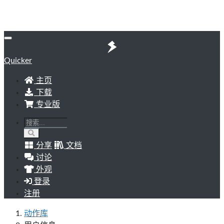
Quicker
主页
下载
专业版
分享
文档
讨论
外观
登录
注册
动作库