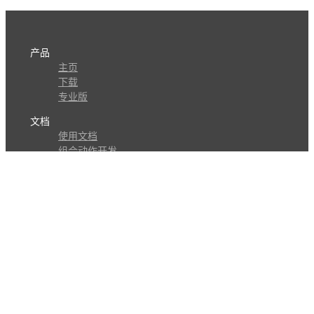
产品
主页
下载
专业版
文档
使用文档
组合动作开发
知识库
版本历史
瓜皮学堂
分享
动作库
子程序
外观
交流
问答讨论区