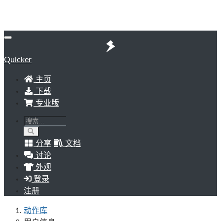
Quicker
主页
下载
专业版
分享
文档
讨论
外观
登录
注册
动作库