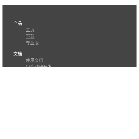
产品
主页
下载
专业版
文档
使用文档
组合动作开发
知识库
版本历史
瓜皮学堂
分享
动作库
子程序
外观
交流
问答讨论区