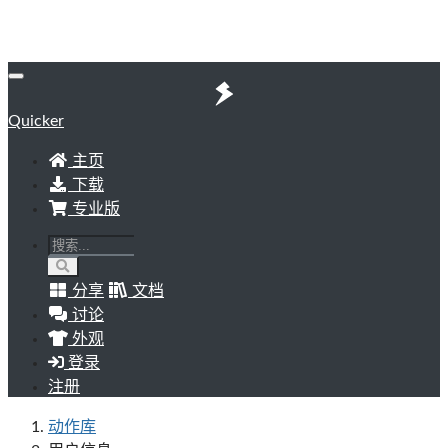
Quicker
主页
下载
专业版
分享
文档
讨论
外观
登录
注册
动作库