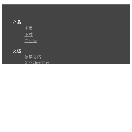
产品
主页
下载
专业版
文档
使用文档
组合动作开发
知识库
版本历史
瓜皮学堂
分享
动作库
子程序
外观
交流
问答讨论区