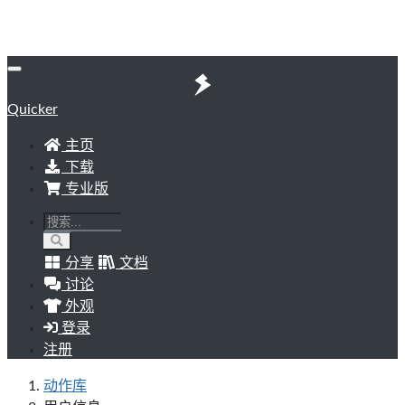
Quicker
主页
下载
专业版
分享
文档
讨论
外观
登录
注册
动作库