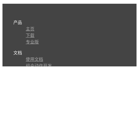
产品
主页
下载
专业版
文档
使用文档
组合动作开发
知识库
版本历史
瓜皮学堂
分享
动作库
子程序
外观
交流
问答讨论区
Github Issues