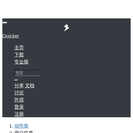
Quicker
主页
下载
专业版
分享
文档
讨论
外观
登录
注册
动作库