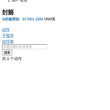
用户信息
封觞
Ta的推荐码：317001-2204
1969天
动作
子程序
动作单
搜索
共 0 个动作