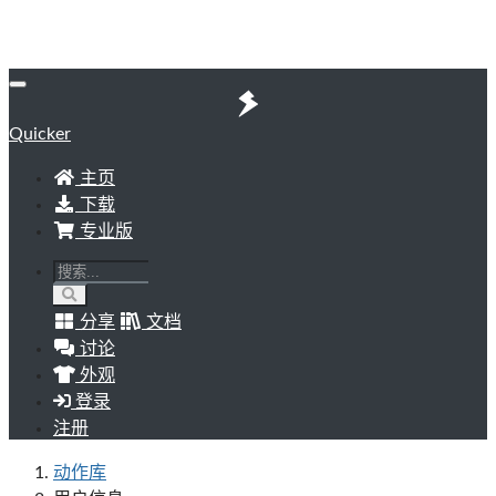
Quicker
主页
下载
专业版
分享
文档
讨论
外观
登录
注册
动作库