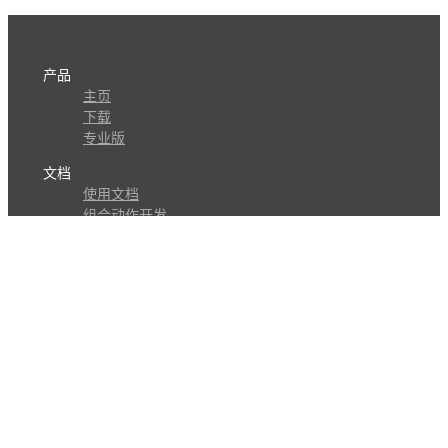
产品
主页
下载
专业版
文档
使用文档
组合动作开发
知识库
版本历史
瓜皮学堂
分享
动作库
子程序
外观
交流
问答讨论区