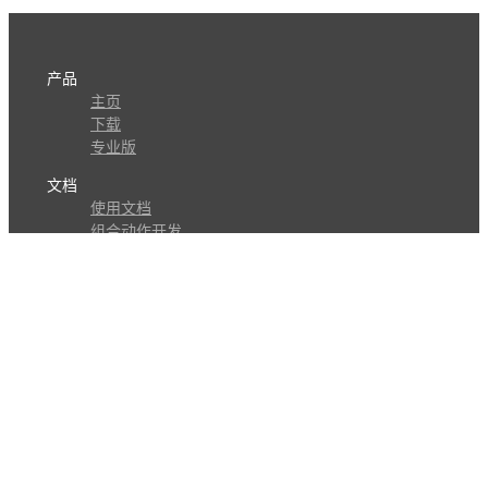
产品
主页
下载
专业版
文档
使用文档
组合动作开发
知识库
版本历史
瓜皮学堂
分享
动作库
子程序
外观
交流
问答讨论区
Github Issues