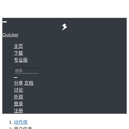
Quicker
主页
下载
专业版
分享
文档
讨论
外观
登录
注册
动作库