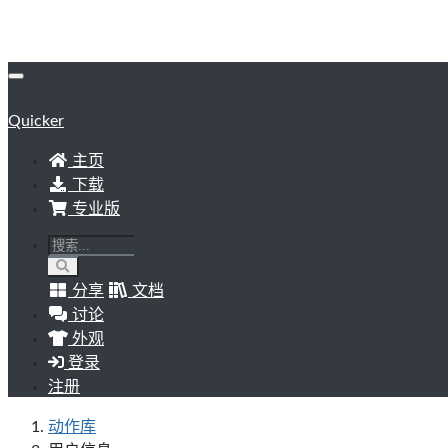
Quicker
主页
下载
专业版
分享
文档
讨论
外观
登录
注册
动作库