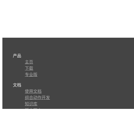
产品
主页
下载
专业版
文档
使用文档
组合动作开发
知识库
版本历史
瓜皮学堂
分享
动作库