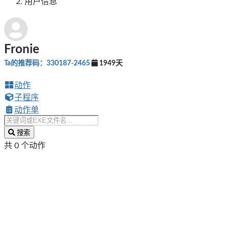
用户信息
Fronie
Ta的推荐码：330187-2465
1949天
动作
子程序
动作单
搜索
共 0 个动作