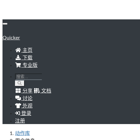
Quicker
主页
下载
专业版
分享
文档
讨论
外观
登录
注册
动作库