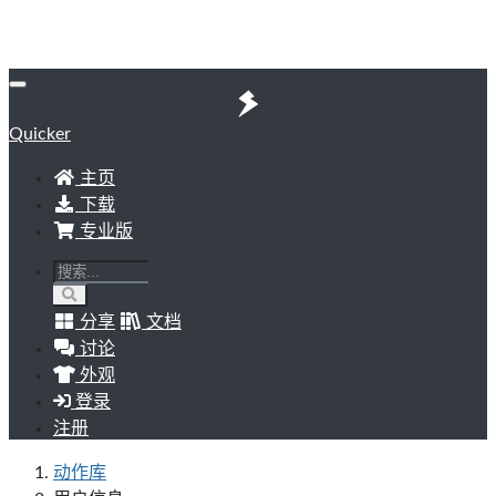
Quicker
主页
下载
专业版
分享
文档
讨论
外观
登录
注册
动作库