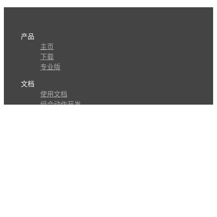
产品
主页
下载
专业版
文档
使用文档
组合动作开发
知识库
版本历史
瓜皮学堂
分享
动作库
子程序
外观
交流
问答讨论区