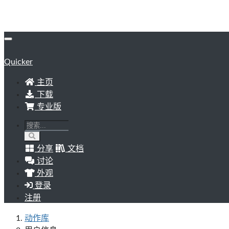
Quicker
主页
下载
专业版
分享
文档
讨论
外观
登录
注册
动作库