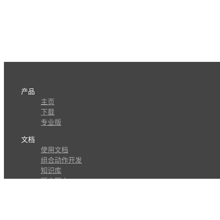
产品
主页
下载
专业版
文档
使用文档
组合动作开发
知识库
版本历史
瓜皮学堂
分享
动作库