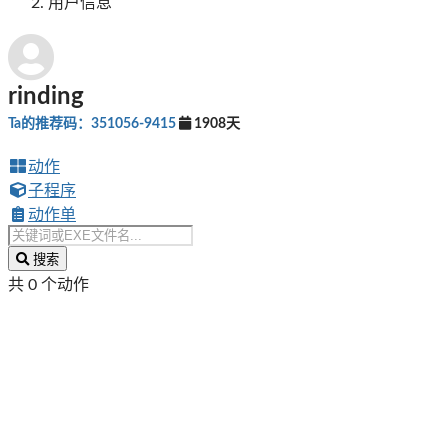
用户信息
rinding
Ta的推荐码：351056-9415
1908天
动作
子程序
动作单
搜索
共 0 个动作