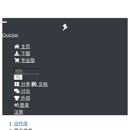
Quicker
主页
下载
专业版
分享
文档
讨论
外观
登录
注册
动作库