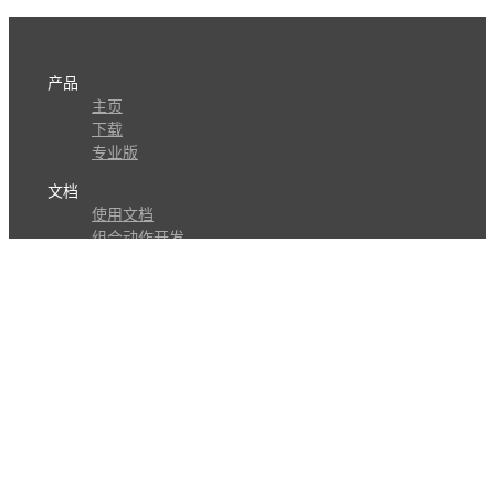
产品
主页
下载
专业版
文档
使用文档
组合动作开发
知识库
版本历史
瓜皮学堂
分享
动作库
子程序
外观
交流
问答讨论区