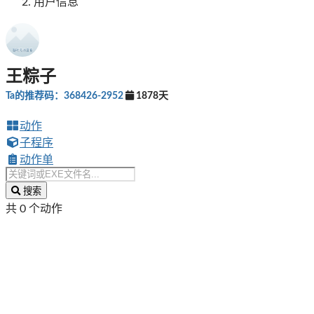
用户信息
王粽子
Ta的推荐码：368426-2952
1878天
动作
子程序
动作单
搜索
共 0 个动作