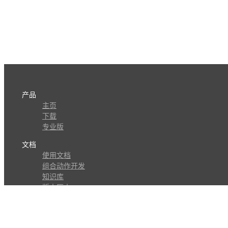
产品
主页
下载
专业版
文档
使用文档
组合动作开发
知识库
版本历史
瓜皮学堂
分享
动作库