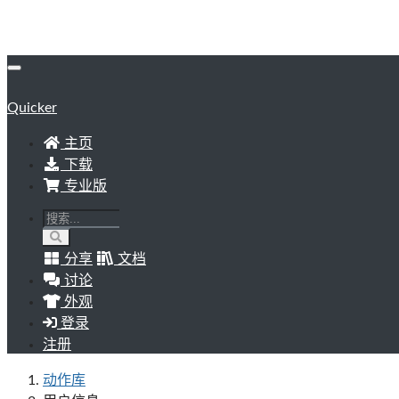
Quicker
主页
下载
专业版
分享
文档
讨论
外观
登录
注册
动作库