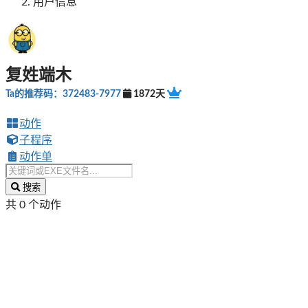
用户信息
复姓端木
Ta的推荐码：372483-7977
1872天
动作
子程序
动作单
搜索
共 0 个动作