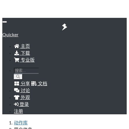
Quicker
主页
下载
专业版
分享
文档
讨论
外观
登录
注册
动作库