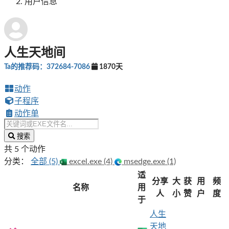
用户信息
人生天地间
Ta的推荐码：372684-7086
1870天
动作
子程序
动作单
搜索
共 5 个动作
分类：
全部 (5)
excel.exe (4)
msedge.exe (1)
适
分享
大
获
用
频
名称
用
人
小
赞
户
度
于
人生
天地