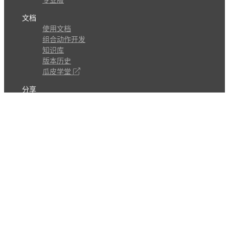
专业版
文档
使用文档
组合动作开发
知识库
版本历史
瓜皮学堂
分享
动作库
子程序
外观
交流
问答讨论区
Github Issues
QQ群
关注
CL的微博
微信订阅号