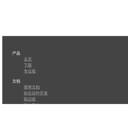
产品
主页
下载
专业版
文档
使用文档
组合动作开发
知识库
版本历史
瓜皮学堂
分享
动作库