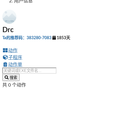
用户信息
Drc
Ta的推荐码：383280-7083
1853天
动作
子程序
动作单
搜索
共 0 个动作