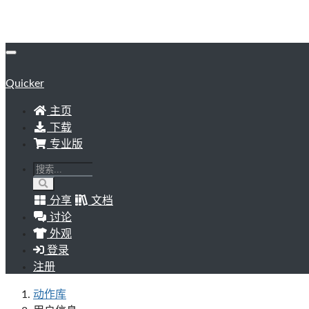
Quicker
主页
下载
专业版
分享
文档
讨论
外观
登录
注册
动作库