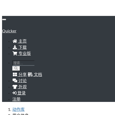
Quicker
主页
下载
专业版
分享
文档
讨论
外观
登录
注册
动作库