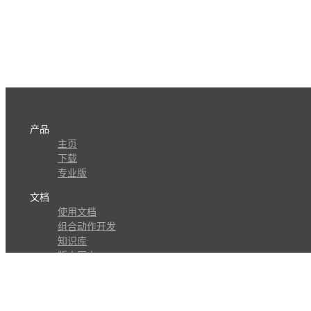
产品
主页
下载
专业版
文档
使用文档
组合动作开发
知识库
版本历史
瓜皮学堂
分享
动作库