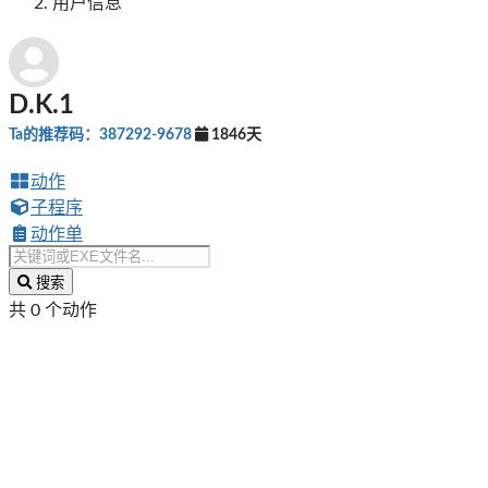
用户信息
D.K.1
Ta的推荐码：387292-9678
1846天
动作
子程序
动作单
搜索
共 0 个动作