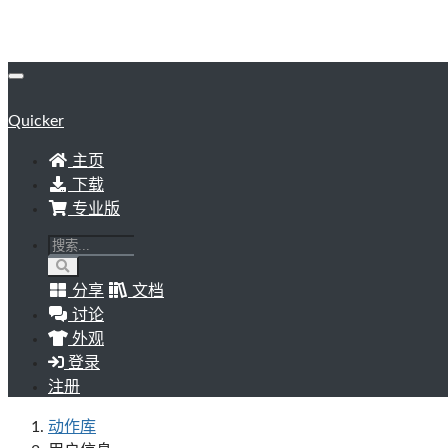
Quicker
主页
下载
专业版
分享
文档
讨论
外观
登录
注册
动作库