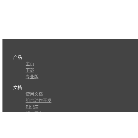
产品
主页
下载
专业版
文档
使用文档
组合动作开发
知识库
版本历史
瓜皮学堂
分享
动作库