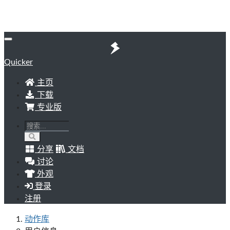
Quicker
主页
下载
专业版
分享
文档
讨论
外观
登录
注册
动作库