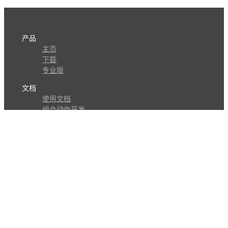
产品
主页
下载
专业版
文档
使用文档
组合动作开发
知识库
版本历史
瓜皮学堂
分享
动作库
子程序
外观
交流
问答讨论区