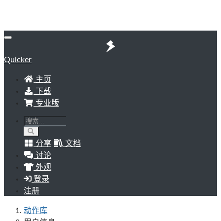
Quicker
主页
下载
专业版
分享
文档
讨论
外观
登录
注册
动作库