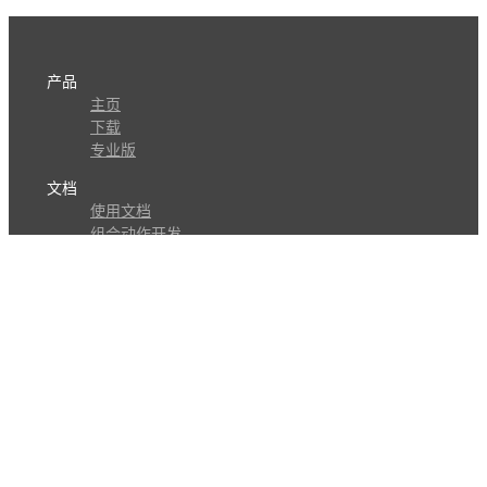
产品
主页
下载
专业版
文档
使用文档
组合动作开发
知识库
版本历史
瓜皮学堂
分享
动作库
子程序
外观
交流
问答讨论区