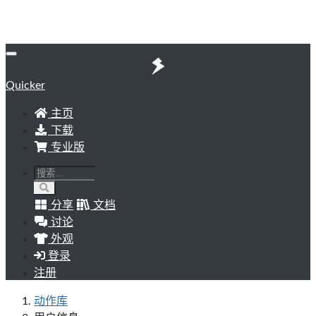
Quicker
主页
下载
专业版
分享
文档
讨论
外观
登录
注册
动作库