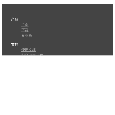
产品
主页
下载
专业版
文档
使用文档
组合动作开发
知识库
版本历史
瓜皮学堂
分享
动作库
子程序
外观
交流
问答讨论区