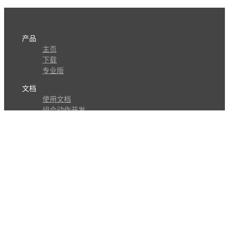
产品
主页
下载
专业版
文档
使用文档
组合动作开发
知识库
版本历史
瓜皮学堂
分享
动作库
子程序
外观
交流
问答讨论区