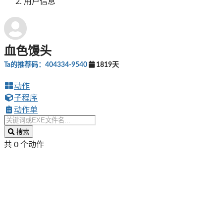
用户信息
血色馒头
Ta的推荐码：404334-9540
1819天
动作
子程序
动作单
搜索
共 0 个动作