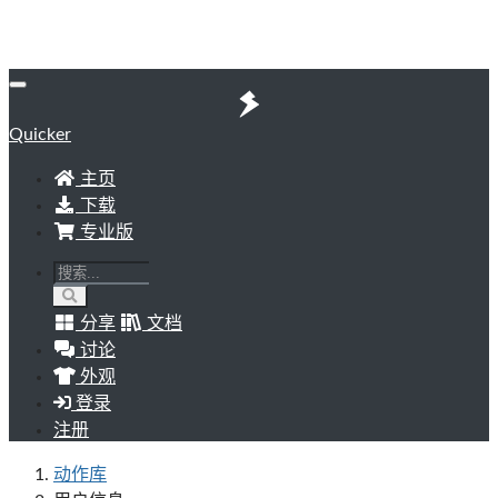
Quicker
主页
下载
专业版
分享
文档
讨论
外观
登录
注册
动作库