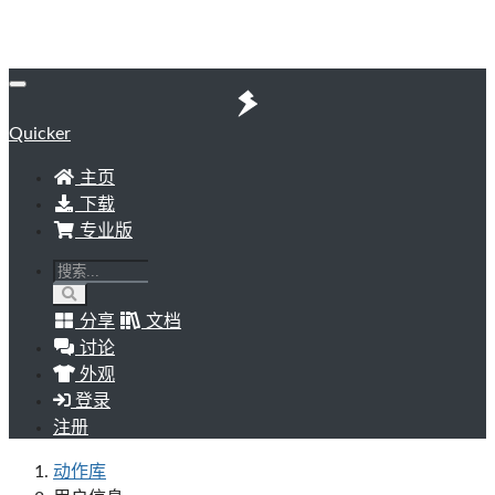
Quicker
主页
下载
专业版
分享
文档
讨论
外观
登录
注册
动作库