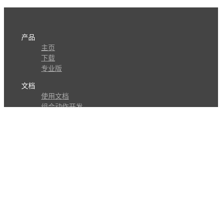
产品
主页
下载
专业版
文档
使用文档
组合动作开发
知识库
版本历史
瓜皮学堂
分享
动作库
子程序
外观
交流
问答讨论区