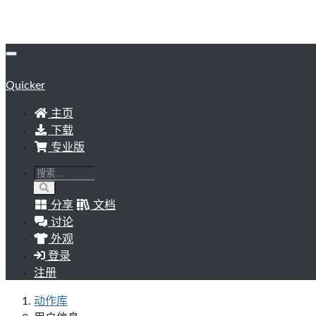
Quicker
主页
下载
专业版
分享
文档
讨论
外观
登录
注册
动作库