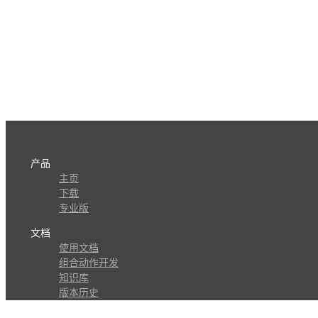
产品
主页
下载
专业版
文档
使用文档
组合动作开发
知识库
版本历史
瓜皮学堂