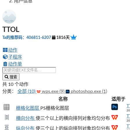
用户信息
TTOL
Ta的推荐码：406811-6207
1816天
动作
子程序
动作单
搜索
共 10 个动作
分类：
全部 (10)
wps.exe (9)
photoshop.exe (1)
名称
适用于
T
栅格化图层
PS栅格化图层
20
T
横向分布
使三个以上的横向排列对象均匀分布
20
T
纵向分布
使三个以上的纵向排列对象均匀分布