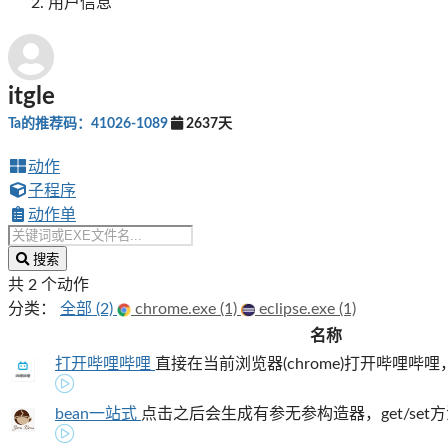
用户信息
itgle
Ta的推荐码：41026-1089
2637天
动作
子程序
动作单
搜索
共 2 个动作
分类：
全部 (2)
chrome.exe (1)
eclipse.exe (1)
名称
打开哔哩哔哩
直接在当前浏览器(chrome)打开哔哩哔哩
bean一站式
点击之后会生成有参无参构造器，get/set方法和