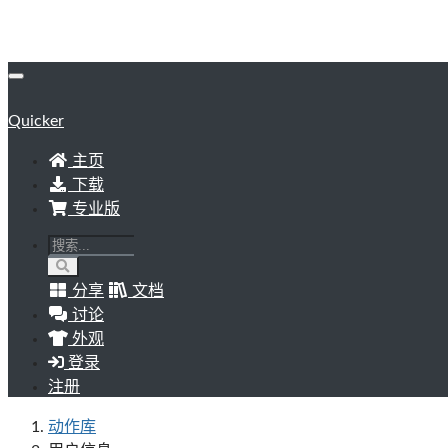
Quicker
主页
下载
专业版
分享
文档
讨论
外观
登录
注册
动作库