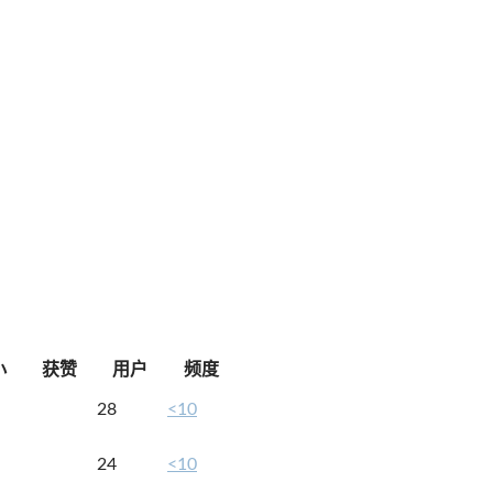
小
获赞
用户
频度
28
<10
24
<10