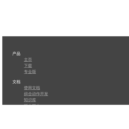
产品
主页
下载
专业版
文档
使用文档
组合动作开发
知识库
版本历史
瓜皮学堂
分享
动作库