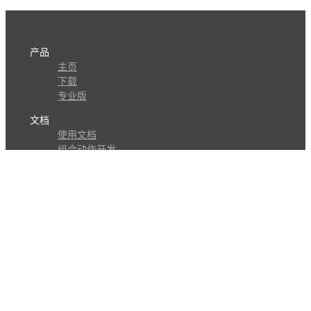
产品
主页
下载
专业版
文档
使用文档
组合动作开发
知识库
版本历史
瓜皮学堂
分享
动作库
子程序
外观
交流
问答讨论区