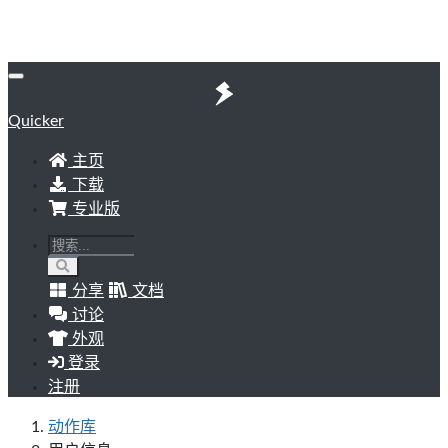
Quicker
主页
下载
专业版
分享
文档
讨论
外观
登录
注册
动作库