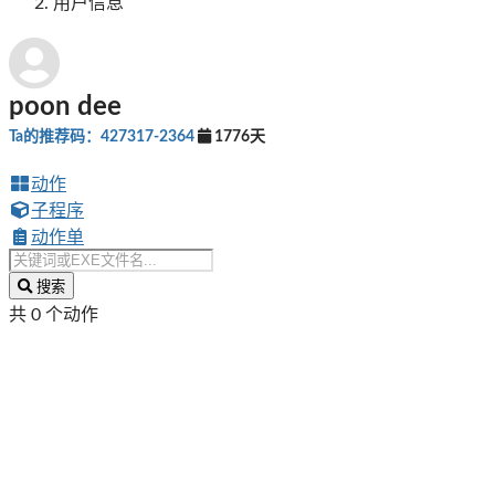
用户信息
poon dee
Ta的推荐码：427317-2364
1776天
动作
子程序
动作单
搜索
共 0 个动作