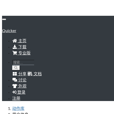
Quicker
主页
下载
专业版
分享
文档
讨论
外观
登录
注册
动作库