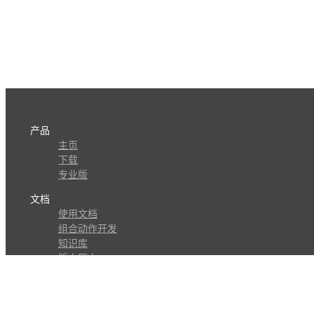
产品
主页
下载
专业版
文档
使用文档
组合动作开发
知识库
版本历史
瓜皮学堂
分享
动作库