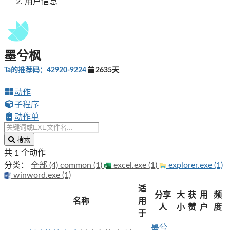
用户信息
墨兮枫
Ta的推荐码：42920-9224
2635天
动作
子程序
动作单
搜索
共 1 个动作
分类：
全部 (4)
common (1)
excel.exe (1)
explorer.exe (1)
winword.exe (1)
适
分享
大
获
用
频
名称
用
人
小
赞
户
度
于
墨兮