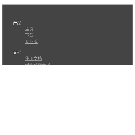
产品
主页
下载
专业版
文档
使用文档
组合动作开发
知识库
版本历史
瓜皮学堂
分享
动作库
子程序
外观
交流
问答讨论区