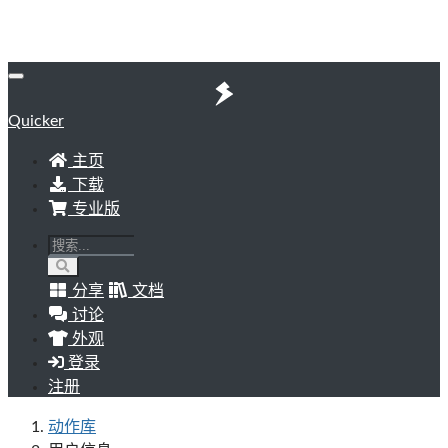
Quicker
主页
下载
专业版
分享
文档
讨论
外观
登录
注册
动作库