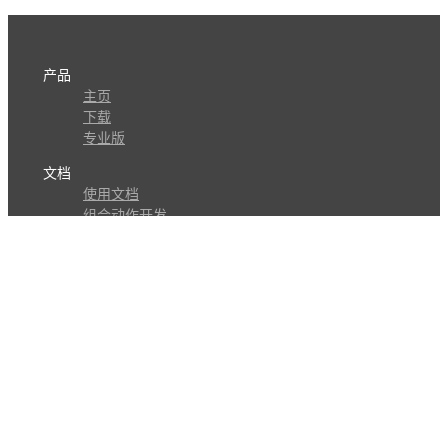
产品
主页
下载
专业版
文档
使用文档
组合动作开发
知识库
版本历史
瓜皮学堂
分享
动作库
子程序
外观
交流
问答讨论区