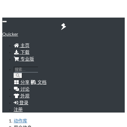
Quicker
主页
下载
专业版
分享
文档
讨论
外观
登录
注册
动作库