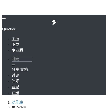
Quicker
主页
下载
专业版
分享
文档
讨论
外观
登录
注册
动作库