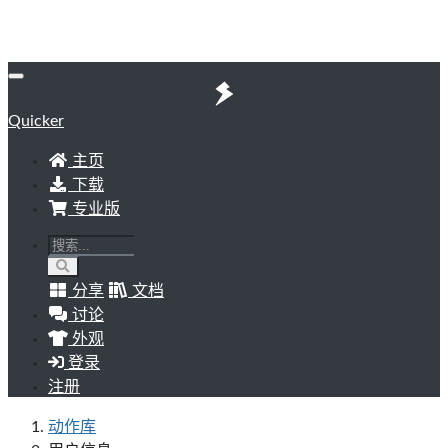
Quicker
主页
下载
专业版
分享
文档
讨论
外观
登录
注册
动作库