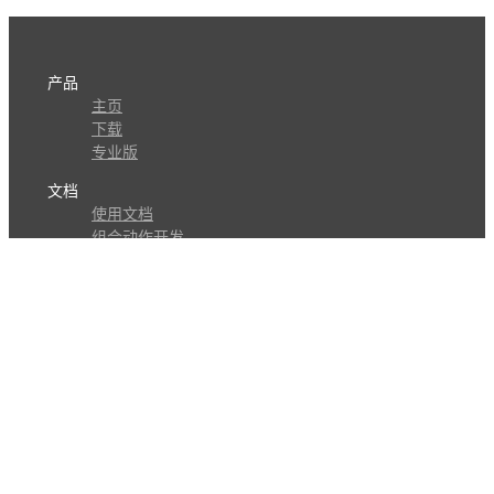
产品
主页
下载
专业版
文档
使用文档
组合动作开发
知识库
版本历史
瓜皮学堂
分享
动作库
子程序
外观
交流
问答讨论区