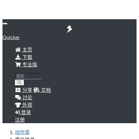
Quicker
主页
下载
专业版
分享
文档
讨论
外观
登录
注册
动作库