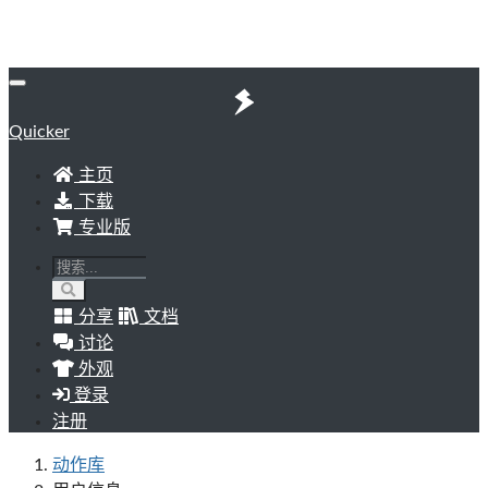
Quicker
主页
下载
专业版
分享
文档
讨论
外观
登录
注册
动作库