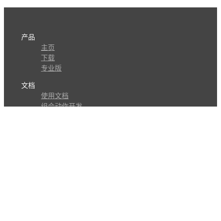
产品
主页
下载
专业版
文档
使用文档
组合动作开发
知识库
版本历史
瓜皮学堂
分享
动作库
子程序
外观
交流
问答讨论区