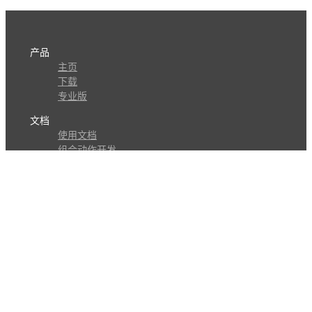
产品
主页
下载
专业版
文档
使用文档
组合动作开发
知识库
版本历史
瓜皮学堂
分享
动作库
子程序
外观
交流
问答讨论区