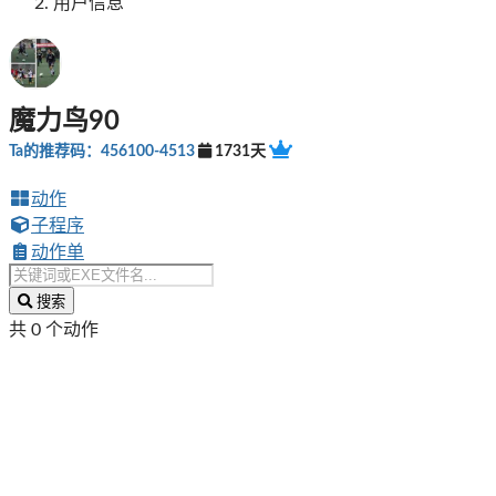
用户信息
魔力鸟90
Ta的推荐码：456100-4513
1731天
动作
子程序
动作单
搜索
共 0 个动作