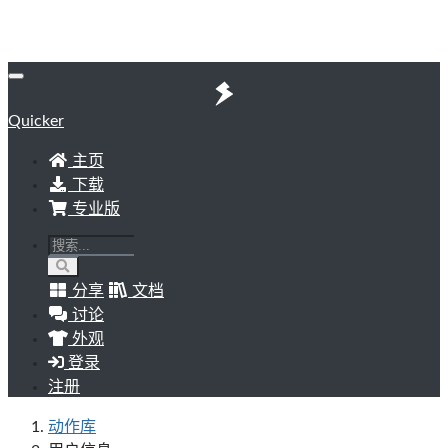
Quicker
主页
下载
专业版
分享
文档
讨论
外观
登录
注册
动作库