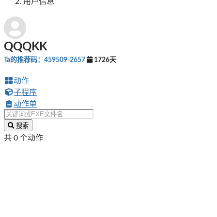
用户信息
QQQKK
Ta的推荐码：459509-2657
1726天
动作
子程序
动作单
搜索
共 0 个动作