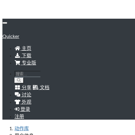
Quicker
主页
下载
专业版
分享
文档
讨论
外观
登录
注册
动作库