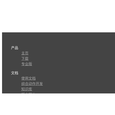
产品
主页
下载
专业版
文档
使用文档
组合动作开发
知识库
版本历史
瓜皮学堂
分享
动作库