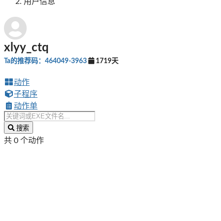
用户信息
xlyy_ctq
Ta的推荐码：464049-3963
1719天
动作
子程序
动作单
搜索
共 0 个动作