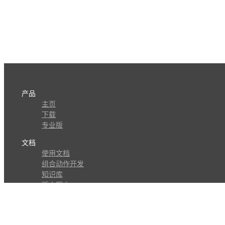
产品
主页
下载
专业版
文档
使用文档
组合动作开发
知识库
版本历史
瓜皮学堂
分享
动作库