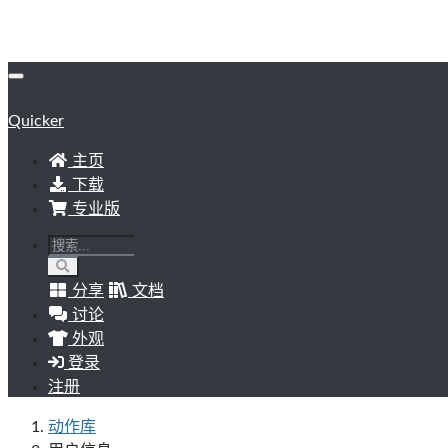
Quicker
主页
下载
专业版
分享
文档
讨论
外观
登录
注册
动作库