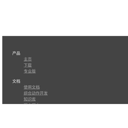
产品
主页
下载
专业版
文档
使用文档
组合动作开发
知识库
版本历史
瓜皮学堂
分享
动作库