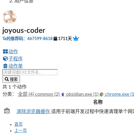
用户信息
joyous-coder
Ta的推荐码：467599-8618
1711天
动作
子程序
动作单
搜索
共 1 个动作
分类：
全部 (4)
common (2)
obsidian.exe (1)
chrome.exe (1
名称
清除浏览器缓存
适用于前端开发过程中快速清理单个网站
首页
上一页