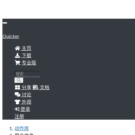
Quicker
主页
下载
专业版
分享
文档
讨论
外观
登录
注册
动作库