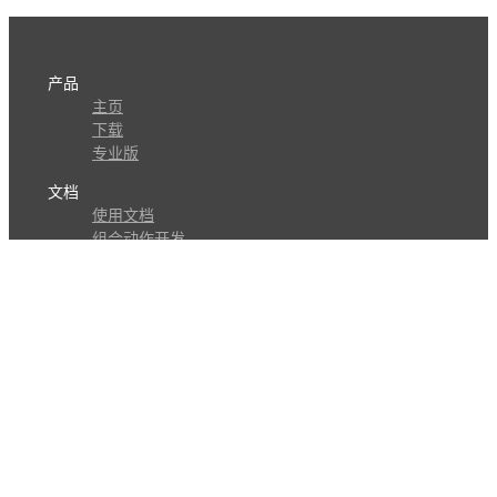
产品
主页
下载
专业版
文档
使用文档
组合动作开发
知识库
版本历史
瓜皮学堂
分享
动作库
子程序
外观
交流
问答讨论区