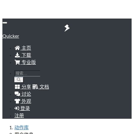
Quicker
主页
下载
专业版
分享
文档
讨论
外观
登录
注册
动作库