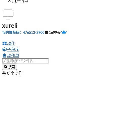
用户信息
xureli
Ta的推荐码：476513-2900
1699天
动作
子程序
动作单
搜索
共 0 个动作