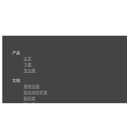
产品
主页
下载
专业版
文档
使用文档
组合动作开发
知识库
版本历史
瓜皮学堂
分享
动作库