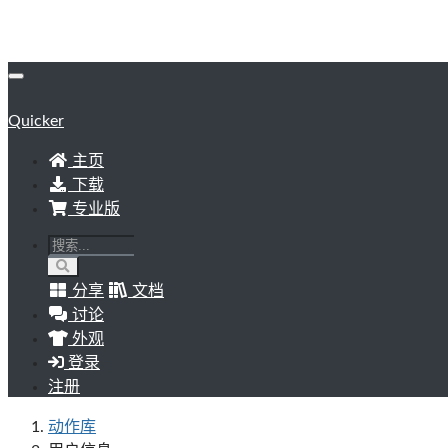
Quicker
主页
下载
专业版
分享
文档
讨论
外观
登录
注册
动作库