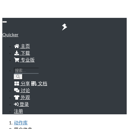
Quicker
主页
下载
专业版
分享
文档
讨论
外观
登录
注册
动作库