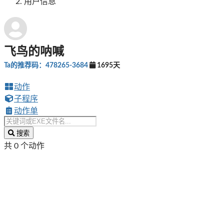
用户信息
飞鸟的呐喊
Ta的推荐码：478265-3684
1695天
动作
子程序
动作单
搜索
共 0 个动作