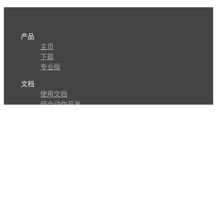
产品
主页
下载
专业版
文档
使用文档
组合动作开发
知识库
版本历史
瓜皮学堂
分享
动作库
子程序
外观
交流
问答讨论区