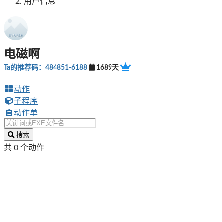
用户信息
电磁啊
Ta的推荐码：484851-6188
1689天
动作
子程序
动作单
搜索
共 0 个动作