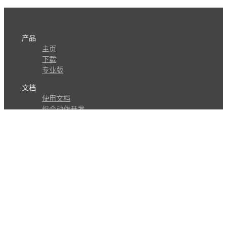
产品
主页
下载
专业版
文档
使用文档
组合动作开发
知识库
版本历史
瓜皮学堂
分享
动作库
子程序
外观
交流
问答讨论区