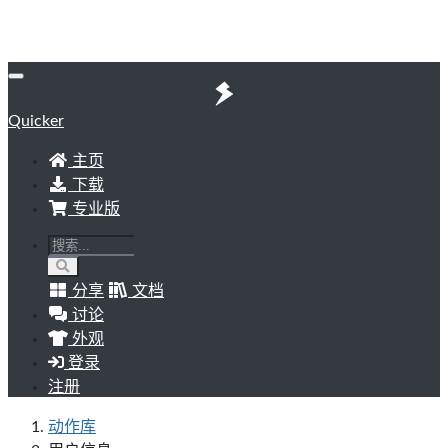
Quicker
主页
下载
专业版
分享
文档
讨论
外观
登录
注册
动作库