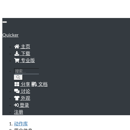
Quicker
主页
下载
专业版
分享
文档
讨论
外观
登录
注册
动作库