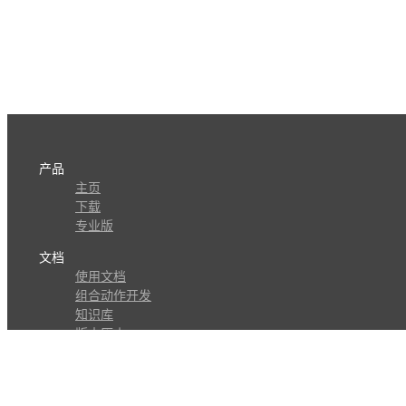
产品
主页
下载
专业版
文档
使用文档
组合动作开发
知识库
版本历史
瓜皮学堂
分享
动作库