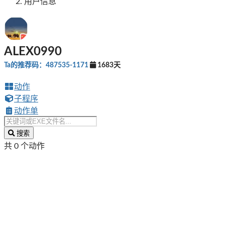
用户信息
ALEX0990
Ta的推荐码：487535-1171
1683天
动作
子程序
动作单
搜索
共 0 个动作