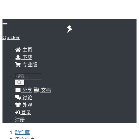
Quicker
主页
下载
专业版
分享
文档
讨论
外观
登录
注册
动作库