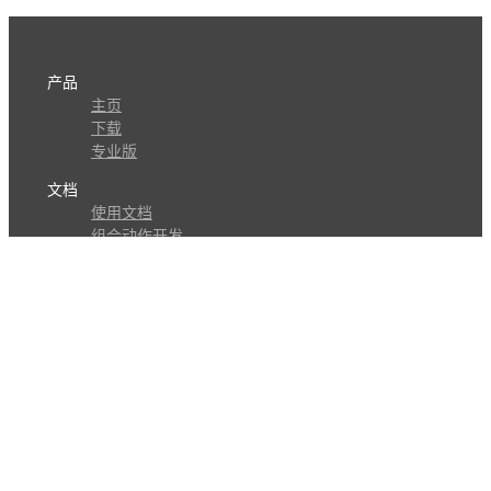
产品
主页
下载
专业版
文档
使用文档
组合动作开发
知识库
版本历史
瓜皮学堂
分享
动作库
子程序
外观
交流
问答讨论区