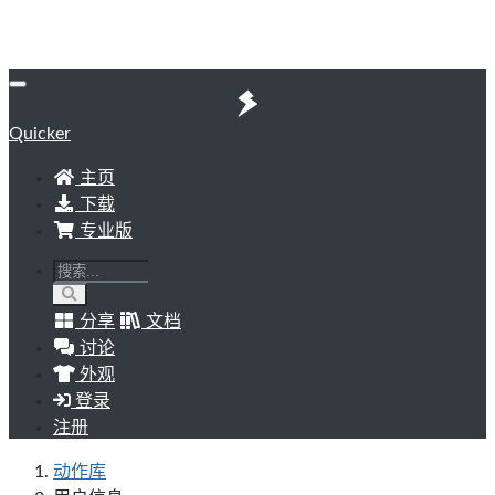
Quicker
主页
下载
专业版
分享
文档
讨论
外观
登录
注册
动作库