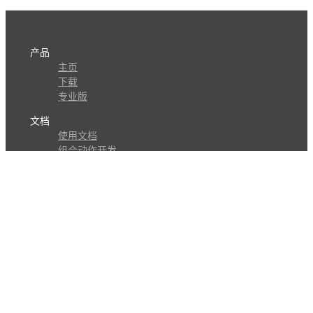
产品
主页
下载
专业版
文档
使用文档
组合动作开发
知识库
版本历史
瓜皮学堂
分享
动作库
子程序
外观
交流
问答讨论区