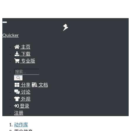
Quicker
主页
下载
专业版
分享
文档
讨论
外观
登录
注册
动作库