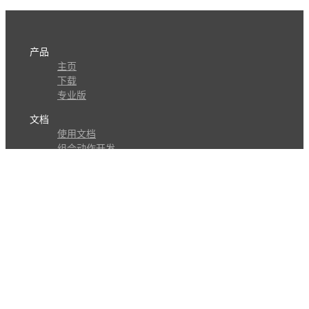
产品
主页
下载
专业版
文档
使用文档
组合动作开发
知识库
版本历史
瓜皮学堂
分享
动作库
子程序
外观
交流
问答讨论区